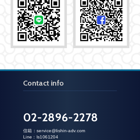
Contact info
02-2896-2278
信箱：
service@lishin-adv.com
Line：ls1061204