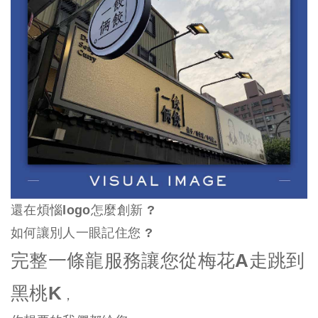
還在煩惱logo怎麼創新 ?
如何讓別人一眼記住您 ?
完整一條龍服務讓您從梅花A走跳到
黑桃K
，